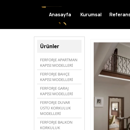
Anasayfa
Kurumsal
Referans
Ürünler
FERFORJE APARTMAN
KAPISI MODELLERİ
FERFORJE BAHÇE
KAPISI MODELLERİ
FERFORJE GARAJ
KAPISI MODELLERİ
FERFORJE DUVAR
ÜSTÜ KORKULUK
MODELLERİ
FERFORJE BALKON
KORKULUK