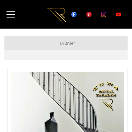
Ürünler
FERFORJE APARTMAN KAPISI MODELLERİ
FERFORJE BAHÇE KAPISI MODELLERİ
FERFORJE GARAJ KAPISI MODELLERİ
FERFORJE DUVAR ÜSTÜ KORKULUK MODELLERİ
FERFORJE BALKON KORKULUK MODELLERİ
FERFORJE MERDİVEN KORKULUK MODELLERİ
DEMİR MERDİVEN MODELLERİ