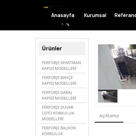
Anasayfa
Kurumsal
Referans
Ürünler
FERFORJE APARTMAN
KAPISI MODELLERİ
FERFORJE BAHÇE
KAPISI MODELLERİ
FERFORJE GARAJ
KAPISI MODELLERİ
FERFORJE DUVAR
ÜSTÜ KORKULUK
Açıklama
MODELLERİ
FERFORJE BALKON
KORKULUK