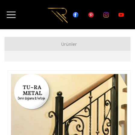
Ürünler
FERFORJE APARTMAN KAPISI MODELLERİ
FERFORJE BAHÇE KAPISI MODELLERİ
FERFORJE GARAJ KAPISI MODELLERİ
FERFORJE DUVAR ÜSTÜ KORKULUK MODELLERİ
FERFORJE BALKON KORKULUK MODELLERİ
FERFORJE MERDİVEN KORKULUK MODELLERİ
DEMİR MERDİVEN MODELLERİ