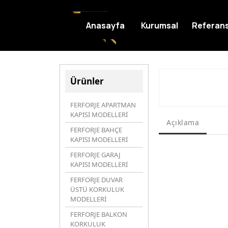
Anasayfa
Kurumsal
Referans
Ürünler
FERFORJE APARTMAN
KAPISI MODELLERİ
Açıklama
FERFORJE BAHÇE
KAPISI MODELLERİ
FERFORJE GARAJ
KAPISI MODELLERİ
FERFORJE DUVAR
ÜSTÜ KORKULUK
MODELLERİ
FERFORJE BALKON
KORKULUK