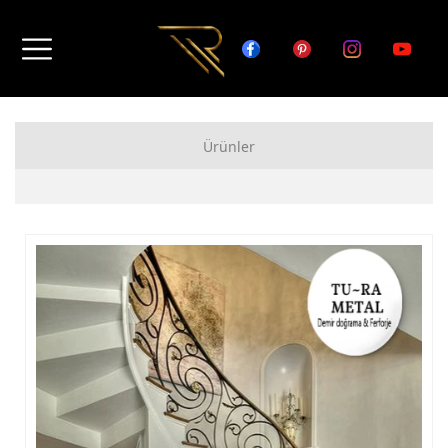
Ürünler
FERFORJE APARTMAN KAPISI MODELLERİ
FERFORJE BAHÇE KAPISI MODELLERİ
FERFORJE GARAJ KAPISI MODELLERİ
FERFORJE DUVAR ÜSTÜ KORKULUK MODELLERİ
FERFORJE BALKON KORKULUK MODELLERİ
FERFORJE MERDİVEN KORKULUK MODELLERİ
DEMİR MERDİVEN MODELLERİ