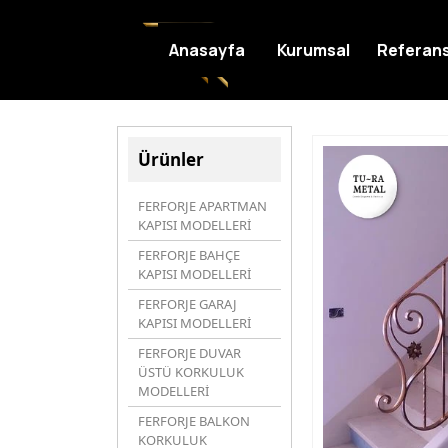
Anasayfa
Kurumsal
Referans
Ürünler
FERFORJE APARTMAN
KAPISI MODELLERİ
FERFORJE BAHÇE
KAPISI MODELLERİ
FERFORJE GARAJ
KAPISI MODELLERİ
FERFORJE DUVAR
ÜSTÜ KORKULUK
MODELLERİ
FERFORJE BALKON
KORKULUK