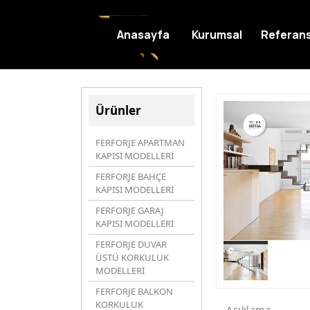
Anasayfa
Kurumsal
Referans
Ürünler
FERFORJE APARTMAN
KAPISI MODELLERİ
FERFORJE BAHÇE
KAPISI MODELLERİ
FERFORJE GARAJ
KAPISI MODELLERİ
FERFORJE DUVAR
ÜSTÜ KORKULUK
MODELLERİ
FERFORJE BALKON
KORKULUK
Açıklama