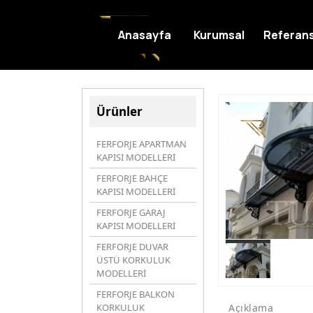
Anasayfa
Kurumsal
Referans
Ürünler
FERFORJE APARTMAN
KAPISI MODELLERİ
FERFORJE BAHÇE
KAPISI MODELLERİ
FERFORJE GARAJ
KAPISI MODELLERİ
FERFORJE DUVAR
ÜSTÜ KORKULUK
MODELLERİ
FERFORJE BALKON
KORKULUK
Açıklama