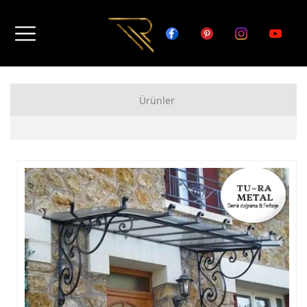
Ürünler
FERFORJE APARTMAN KAPISI MODELLERİ
FERFORJE BAHÇE KAPISI MODELLERİ
FERFORJE GARAJ KAPISI MODELLERİ
FERFORJE DUVAR ÜSTÜ KORKULUK MODELLERİ
FERFORJE BALKON KORKULUK MODELLERİ
FERFORJE MERDİVEN KORKULUK MODELLERİ
DEMİR MERDİVEN MODELLERİ