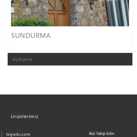
FERFORJE PERGOLA & FERFORJE SUNDURMA
FERFORJE ÇARDAK VE KAMELYA MODELLERİ
FERFORJE PENCERE KORKULUK MODELLERİ
SUNDURMA
METAL RAF MODELLERİ
METAL SEHPA VE DRESUAR MODELLERİ
Açıklama
Ürünlerimiz
Bizi Takip Edin
ikiyeiki.com