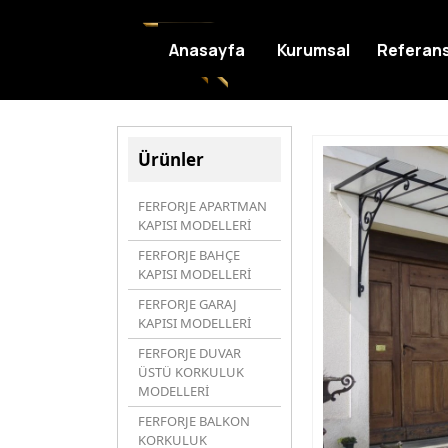
Anasayfa
Kurumsal
Referans
Ürünler
FERFORJE APARTMAN
KAPISI MODELLERİ
FERFORJE BAHÇE
KAPISI MODELLERİ
FERFORJE GARAJ
KAPISI MODELLERİ
FERFORJE DUVAR
ÜSTÜ KORKULUK
MODELLERİ
FERFORJE BALKON
KORKULUK