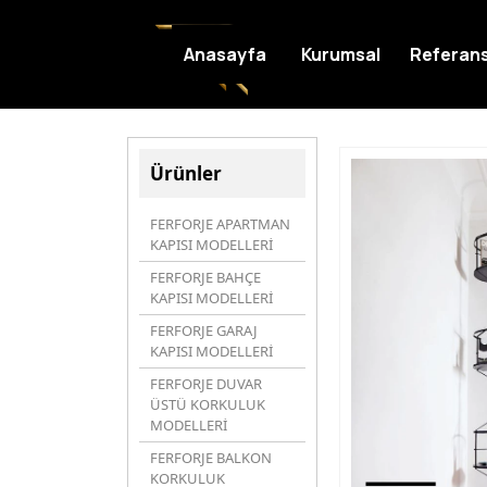
Anasayfa
Kurumsal
Referans
Ürünler
FERFORJE APARTMAN
KAPISI MODELLERİ
FERFORJE BAHÇE
KAPISI MODELLERİ
FERFORJE GARAJ
KAPISI MODELLERİ
FERFORJE DUVAR
ÜSTÜ KORKULUK
MODELLERİ
FERFORJE BALKON
KORKULUK