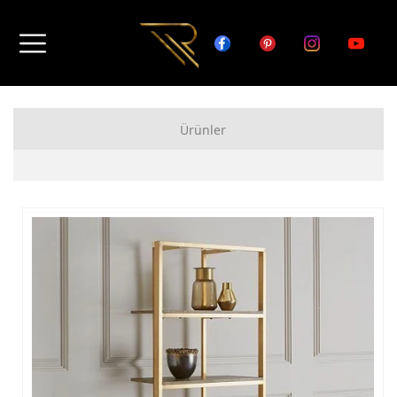
Ürünler
FERFORJE APARTMAN KAPISI MODELLERİ
FERFORJE BAHÇE KAPISI MODELLERİ
FERFORJE GARAJ KAPISI MODELLERİ
FERFORJE DUVAR ÜSTÜ KORKULUK MODELLERİ
FERFORJE BALKON KORKULUK MODELLERİ
FERFORJE MERDİVEN KORKULUK MODELLERİ
DEMİR MERDİVEN MODELLERİ