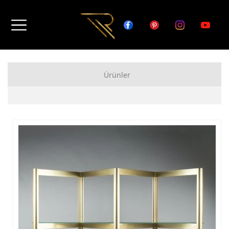
Ürünler
FERFORJE APARTMAN KAPISI MODELLERİ
FERFORJE BAHÇE KAPISI MODELLERİ
FERFORJE GARAJ KAPISI MODELLERİ
FERFORJE DUVAR ÜSTÜ KORKULUK MODELLERİ
FERFORJE BALKON KORKULUK MODELLERİ
FERFORJE MERDİVEN KORKULUK MODELLERİ
DEMİR MERDİVEN MODELLERİ