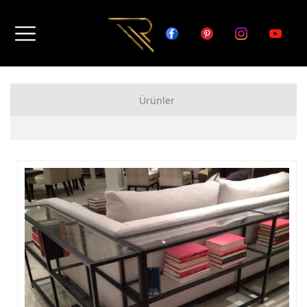
Ürünler
FERFORJE APARTMAN KAPISI MODELLERİ
FERFORJE BAHÇE KAPISI MODELLERİ
FERFORJE GARAJ KAPISI MODELLERİ
FERFORJE DUVAR ÜSTÜ KORKULUK MODELLERİ
FERFORJE BALKON KORKULUK MODELLERİ
FERFORJE MERDİVEN KORKULUK MODELLERİ
DEMİR MERDİVEN MODELLERİ