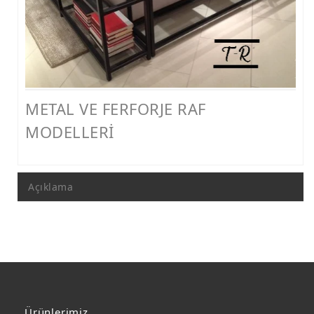
FERFORJE PERGOLA & FERFORJE SUNDURMA
FERFORJE ÇARDAK VE KAMELYA MODELLERİ
FERFORJE PENCERE KORKULUK MODELLERİ
METAL RAF MODELLERİ
METAL VE FERFORJE RAF
METAL SEHPA VE DRESUAR MODELLERİ
MODELLERİ
Açıklama
Ürünlerimiz