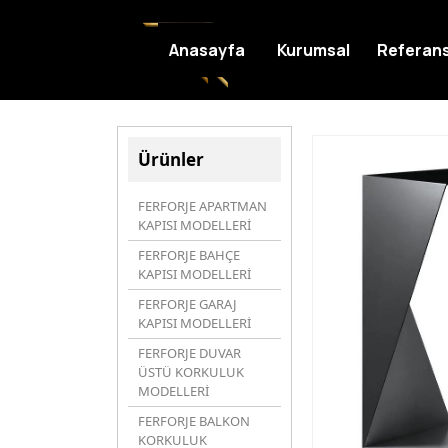
Anasayfa
Kurumsal
Referans
Ürünler
FERFORJE APARTMAN
KAPISI MODELLERİ
FERFORJE BAHÇE
KAPISI MODELLERİ
FERFORJE GARAJ
KAPISI MODELLERİ
FERFORJE DUVAR
ÜSTÜ KORKULUK
MODELLERİ
FERFORJE BALKON
KORKULUK